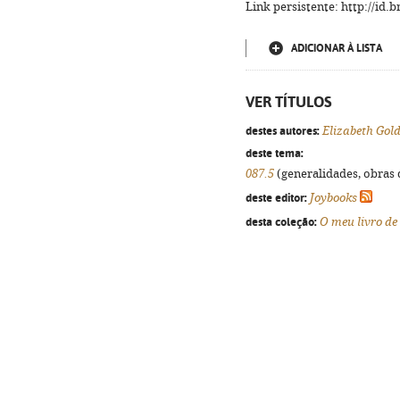
Link persistente: http://id
ADICIONAR À LISTA
VER TÍTULOS
destes autores:
Elizabeth Gol
deste tema:
087.5
(generalidades, obras d
deste editor:
Joybooks
desta coleção:
O meu livro de