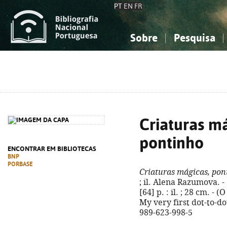
PT
EN
FR
Sobre
Pesquisa
Sobre a Bibliografia Nacional
Simples
Conhecimento, Informação...
Conhecimento, Informação...
Combinada
A
Ciências sociais...
Ciências sociais...
Arte, desporto...
Arte, desporto...
Criaturas má
pontinho
ENCONTRAR EM BIBLIOTECAS
BNP
PORBASE
Criaturas mágicas, pon
; il. Alena Razumova. - 
[64] p. : il. ; 28 cm. - (
My very first dot-to-do
989-623-998-5