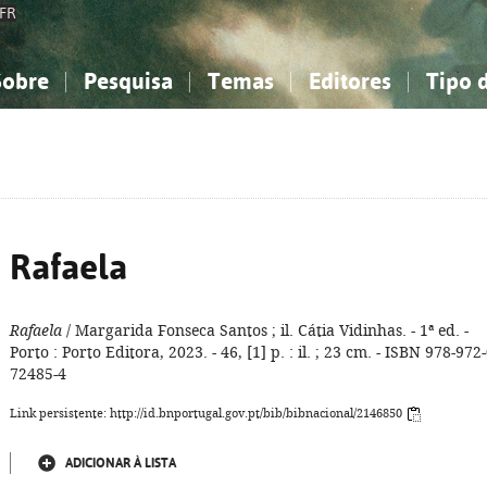
FR
Sobre
Pesquisa
Temas
Editores
Tipo 
obre a Bibliografia Nacional
imples
onhecimento, Informação...
onhecimento, Informação...
Combinada
A minha lista
Como utilizar
Filosofia, psicologia...
Filosofia, psicologia...
Perguntas frequente
iências sociais...
iências sociais...
Ciências exatas e naturais...
Ciências exatas e naturais...
rte, desporto...
rte, desporto...
Literatura, linguística...
Literatura, linguística...
Rafaela
Rafaela
/ Margarida Fonseca Santos ; il. Cátia Vidinhas. - 1ª ed. -
Porto : Porto Editora, 2023. - 46, [1] p. : il. ; 23 cm. - ISBN 978-972-
72485-4
Link persistente: http://id.bnportugal.gov.pt/bib/bibnacional/2146850
ADICIONAR À LISTA