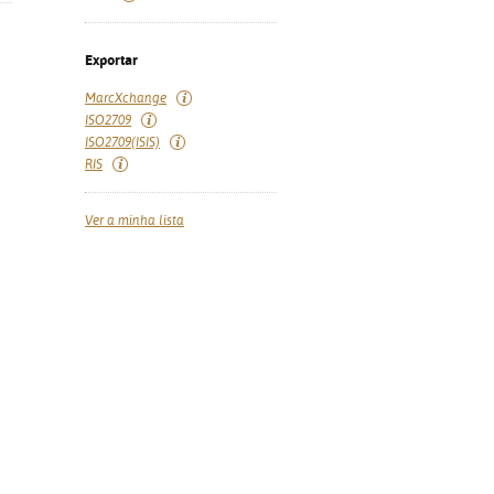
Exportar
MarcXchange
ISO2709
ISO2709(ISIS)
RIS
Ver a minha lista