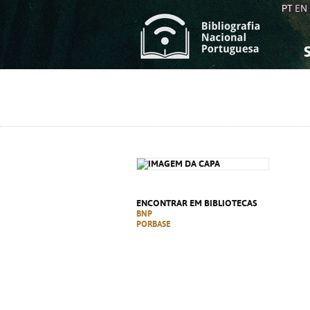
PT
EN
S
S
C
C
C
C
A
A
ENCONTRAR EM BIBLIOTECAS
BNP
PORBASE