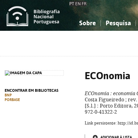
PT
EN
FR
Sobre
Pesquisa
Sobre a Bibliografia Nacional
Simples
Conhecimento, Informação...
Conhecimento, Informação...
Combinada
A
Ciências sociais...
Ciências sociais...
Arte, desporto...
Arte, desporto...
ECOnomia
ENCONTRAR EM BIBLIOTECAS
ECOnomia
: economia C
BNP
Costa Figueiredo ; rev. 
PORBASE
[S.l.] : Porto Editora, 2
972-0-41322-2
Link persistente: http://id
ADICIONAR À LISTA