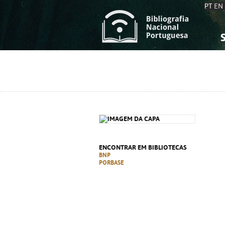
PT
EN
S
S
C
C
C
C
A
A
ENCONTRAR EM BIBLIOTECAS
BNP
PORBASE