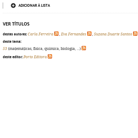
ADICIONAR À LISTA
VER TÍTULOS
destes autores:
Carla Ferreira
,
Eva Fernandes
,
Suzana Duarte Santos
deste tema:
53
(matemáticas, física, química, biologia, ...)
deste editor:
Porto Editora