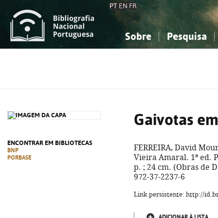
PT
EN
FR
Sobre
Pesquisa
Sobre a Bibliografia Nacional
Simples
Conhecimento, Informação...
Conhecimento, Informação...
Combinada
A
Ciências sociais...
Ciências sociais...
Arte, desporto...
Arte, desporto...
Gaivotas em
ENCONTRAR EM BIBLIOTECAS
FERREIRA, David Mour
BNP
Vieira Amaral. 1ª ed. P
PORBASE
p. ; 24 cm. (Obras de 
972-37-2237-6
Link persistente: http://id
ADICIONAR À LISTA