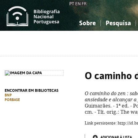
PT
EN
FR
Sobre
Pesquisa
Sobre a Bibliografia Nacional
Simples
Conhecimento, Informação...
Conhecimento, Informação...
Combinada
A
Ciências sociais...
Ciências sociais...
Arte, desporto...
Arte, desporto...
O caminho 
ENCONTRAR EM BIBLIOTECAS
O caminho do zen
: sab
BNP
ansiedade e alcançar a
PORBASE
Guimarães. - 1ª ed. - Por
cm. - Tít. orig.: The w
Link persistente: http://id
ADICIONAR À LISTA