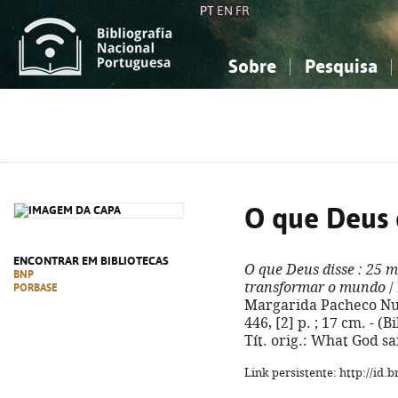
PT
EN
FR
Sobre
Pesquisa
Sobre a Bibliografia Nacional
Simples
Conhecimento, Informação...
Conhecimento, Informação...
Combinada
A
Ciências sociais...
Ciências sociais...
Arte, desporto...
Arte, desporto...
O que Deus 
ENCONTRAR EM BIBLIOTECAS
O que Deus disse
: 25 m
BNP
transformar o mundo
/
PORBASE
Margarida Pacheco Nunes
446, [2] p. ; 17 cm. - (
Tít. orig.: What God sa
Link persistente: http://id