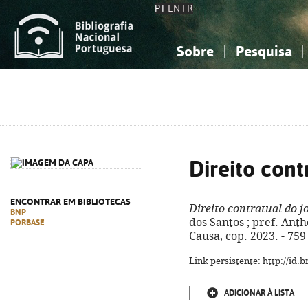
PT
EN
FR
Sobre
Pesquisa
Sobre a Bibliografia Nacional
Simples
Conhecimento, Informação...
Conhecimento, Informação...
Combinada
A
Ciências sociais...
Ciências sociais...
Arte, desporto...
Arte, desporto...
Direito cont
ENCONTRAR EM BIBLIOTECAS
Direito contratual do j
BNP
dos Santos ; pref. Antho
PORBASE
Causa, cop. 2023. - 759
Link persistente: http://id
ADICIONAR À LISTA