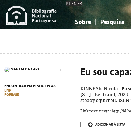
PT
EN
FR
Sobre
Pesquisa
Sobre a Bibliografia Nacional
Simples
Conhecimento, Informação...
Conhecimento, Informação...
Combinada
A
Ciências sociais...
Ciências sociais...
Arte, desporto...
Arte, desporto...
Eu sou capa
ENCONTRAR EM BIBLIOTECAS
Eu s
KINNEAR, Nicola -
BNP
[S.l.] : Bertrand, 2023. 
PORBASE
steady squirrel!. ISBN
Link persistente: http://id
ADICIONAR À LISTA