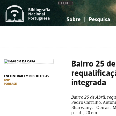
PT
EN
FR
Sobre
Pesquisa
Sobre a Bibliografia Nacional
Simples
Conhecimento, Informação...
Conhecimento, Informação...
Combinada
A
Ciências sociais...
Ciências sociais...
Arte, desporto...
Arte, desporto...
Bairro 25 de
requalificaç
ENCONTRAR EM BIBLIOTECAS
integrada
BNP
PORBASE
Bairro 25 de Abril, req
Pedro Carrilho, Antóni
Bharwany. - Oeiras : Mu
p. : il. ; 20 cm