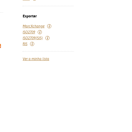
Exportar
MarcXchange
ISO2709
ISO2709(ISIS)
RIS
Ver a minha lista