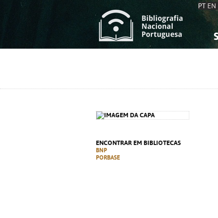
PT
EN
S
S
C
C
C
C
A
A
ENCONTRAR EM BIBLIOTECAS
BNP
PORBASE