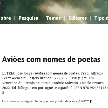
FR
Sobre
Pesquisa
Temas
Editores
Tipo 
obre a Bibliografia Nacional
imples
onhecimento, Informação...
onhecimento, Informação...
Combinada
A minha lista
Como utilizar
Filosofia, psicologia...
Filosofia, psicologia...
Perguntas frequente
iências sociais...
iências sociais...
Ciências exatas e naturais...
Ciências exatas e naturais...
rte, desporto...
rte, desporto...
Literatura, linguística...
Literatura, linguística...
Aviões com nomes de poetas
LETRIA, José Jorge -
Aviões com nomes de poetas
. Trad. Alfredo
Pérez Alencart. Castelo Branco : RVJ, 2023. 198 p. ; 21 cm.
Vencedor do Prémio de Poesia António Salvado, Castelo Branco
2022. Ed. bilingue em português e espanhol. ISBN 978-989-35143-
8
Link persistente: http://id.bnportugal.gov.pt/bib/bibnacional/2148370