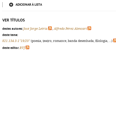
ADICIONAR À LISTA
VER TÍTULOS
destes autores:
José Jorge Letria
,
Alfredo Pérez Alencart
deste tema:
821.134.3-1"19/20"
(poesia, teatro, romance, banda desenhada, filologia, ...)
deste editor:
RVJ