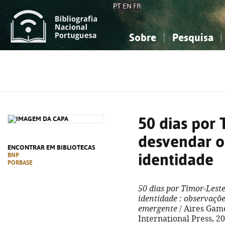
PT
EN
FR
Sobre
Pesquisa
Sobre a Bibliografia Nacional
Simples
Conhecimento, Informação...
Conhecimento, Informação...
Combinada
A
Ciências sociais...
Ciências sociais...
Arte, desporto...
Arte, desporto...
50 dias por 
desvendar o
ENCONTRAR EM BIBLIOTECAS
identidade
BNP
PORBASE
50 dias por Timor-Lest
identidade
: observaçõe
emergente
/ Aires Gamei
International Press, 2023