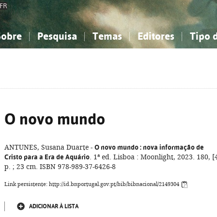
FR
Sobre
Pesquisa
Temas
Editores
Tipo 
obre a Bibliografia Nacional
imples
onhecimento, Informação...
onhecimento, Informação...
Combinada
A minha lista
Como utilizar
Filosofia, psicologia...
Filosofia, psicologia...
Perguntas frequente
iências sociais...
iências sociais...
Ciências exatas e naturais...
Ciências exatas e naturais...
rte, desporto...
rte, desporto...
Literatura, linguística...
Literatura, linguística...
O novo mundo
ANTUNES, Susana Duarte -
O novo mundo
: nova informação de
Cristo para a Era de Aquário
. 1ª ed. Lisboa : Moonlight, 2023. 180, [
p. ; 23 cm. ISBN 978-989-37-6426-8
Link persistente: http://id.bnportugal.gov.pt/bib/bibnacional/2149304
ADICIONAR À LISTA