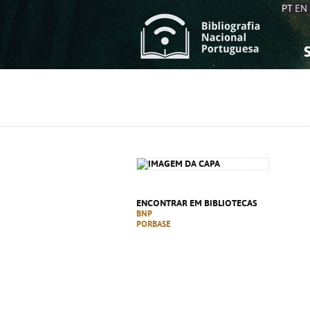
PT
EN
S
S
C
C
C
C
A
A
ENCONTRAR EM BIBLIOTECAS
BNP
PORBASE