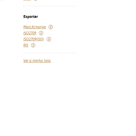
Exportar
MarcXchange
ISO2709
ISO2709(ISIS)
RIS
Ver a minha lista