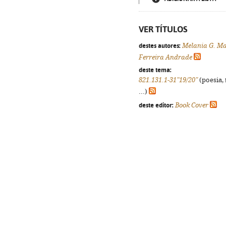
VER TÍTULOS
destes autores:
Melania G. M
Ferreira Andrade
deste tema:
821.131.1-31"19/20"
(poesia, 
...)
deste editor:
Book Cover