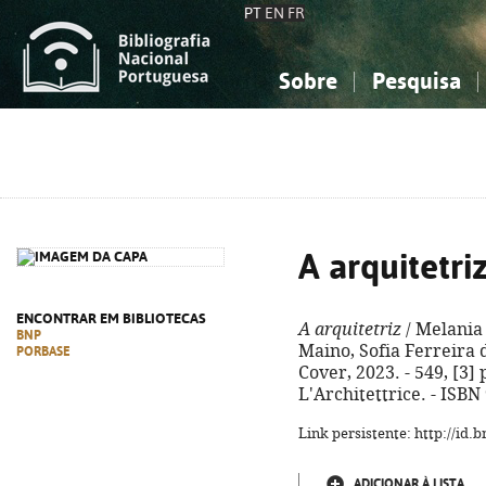
PT
EN
FR
Sobre
Pesquisa
Sobre a Bibliografia Nacional
Simples
Conhecimento, Informação...
Conhecimento, Informação...
Combinada
A
Ciências sociais...
Ciências sociais...
Arte, desporto...
Arte, desporto...
A arquitetri
ENCONTRAR EM BIBLIOTECAS
A arquitetriz
/ Melania 
BNP
Maino, Sofia Ferreira d
PORBASE
Cover, 2023. - 549, [3] p.
L'Architettrice. - ISB
Link persistente: http://id
ADICIONAR À LISTA