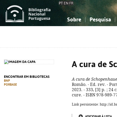
PT
EN
FR
Sobre
Pesquisa
Sobre a Bibliografia Nacional
Simples
Conhecimento, Informação...
Conhecimento, Informação...
Combinada
A
Ciências sociais...
Ciências sociais...
Arte, desporto...
Arte, desporto...
A cura de S
ENCONTRAR EM BIBLIOTECAS
A cura de Schopenhaue
BNP
Romão. - Ed. rev. - Po
PORBASE
2023. - 333, [3] p. ; 24
cure. - ISBN 978-989-7
Link persistente: http://id
ADICIONAR À LISTA