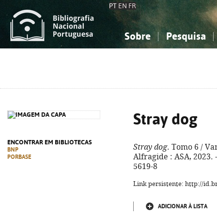
PT
EN
FR
Sobre
Pesquisa
Sobre a Bibliografia Nacional
Simples
Conhecimento, Informação...
Conhecimento, Informação...
Combinada
A
Ciências sociais...
Ciências sociais...
Arte, desporto...
Arte, desporto...
Stray dog
ENCONTRAR EM BIBLIOTECAS
Stray dog
. Tomo 6 / Van
BNP
Alfragide : ASA, 2023. -
PORBASE
5619-8
Link persistente: http://id
ADICIONAR À LISTA