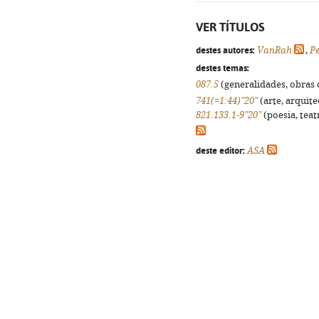
VER TÍTULOS
destes autores:
VanRah
,
Pe
destes temas:
087.5
(generalidades, obras d
741(=1:44)"20"
(arte, arquite
821.133.1-9"20"
(poesia, teat
deste editor:
ASA