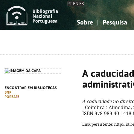
PT
EN
FR
Sobre
Pesquisa
Sobre a Bibliografia Nacional
Simples
Conhecimento, Informação...
Conhecimento, Informação...
Combinada
A
Ciências sociais...
Ciências sociais...
Arte, desporto...
Arte, desporto...
A caducidad
administrat
ENCONTRAR EM BIBLIOTECAS
BNP
PORBASE
A caducidade no direit
- Coimbra : Almedina, 20
ISBN 978-989-40-1418-
Link persistente: http://id