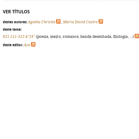
VER TÍTULOS
destes autores:
Agatha Christie
,
Maria David Castro
deste tema:
821.111-312.4"19"
(poesia, teatro, romance, banda desenhada, filologia, ...)
deste editor:
Asa