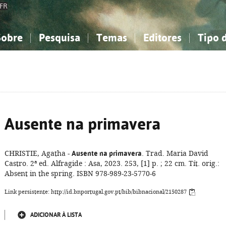
FR
Sobre
Pesquisa
Temas
Editores
Tipo 
obre a Bibliografia Nacional
imples
onhecimento, Informação...
onhecimento, Informação...
Combinada
A minha lista
Como utilizar
Filosofia, psicologia...
Filosofia, psicologia...
Perguntas frequente
iências sociais...
iências sociais...
Ciências exatas e naturais...
Ciências exatas e naturais...
rte, desporto...
rte, desporto...
Literatura, linguística...
Literatura, linguística...
Ausente na primavera
CHRISTIE, Agatha -
Ausente na primavera
. Trad. Maria David
Castro. 2ª ed. Alfragide : Asa, 2023. 253, [1] p. ; 22 cm. Tít. orig.:
Absent in the spring. ISBN 978-989-23-5770-6
Link persistente: http://id.bnportugal.gov.pt/bib/bibnacional/2150287
ADICIONAR À LISTA