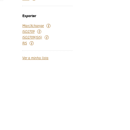
Exportar
MarcXchange
ISO2709
ISO2709(ISIS)
RIS
Ver a minha lista