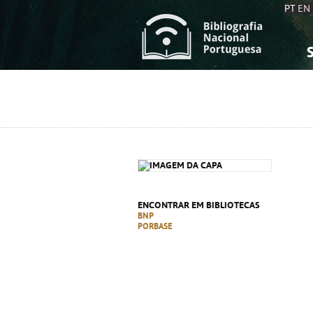
PT
EN
S
S
C
C
C
C
A
A
ENCONTRAR EM BIBLIOTECAS
BNP
PORBASE