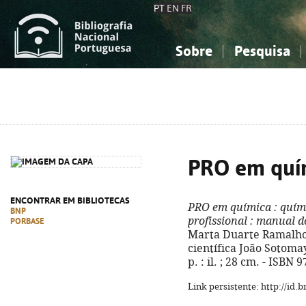
PT
EN
FR
Sobre
Pesquisa
Sobre a Bibliografia Nacional
Simples
Conhecimento, Informação...
Conhecimento, Informação...
Combinada
A
Ciências sociais...
Ciências sociais...
Arte, desporto...
Arte, desporto...
PRO em quí
ENCONTRAR EM BIBLIOTECAS
PRO em química
: quím
BNP
profissional
: manual do
PORBASE
Marta Duarte Ramalho,
científica João Sotomayo
p. : il. ; 28 cm. - ISBN
Link persistente: http://id