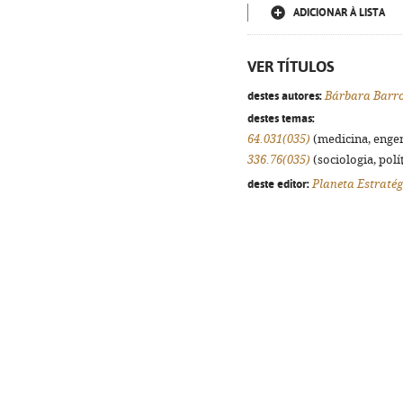
ADICIONAR À LISTA
VER TÍTULOS
destes autores:
Bárbara Barr
destes temas:
64.031(035)
(medicina, engenh
336.76(035)
(sociologia, polít
deste editor:
Planeta Estratég