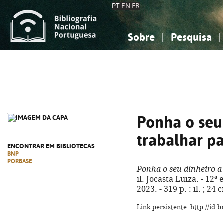
PT
EN
FR
Sobre
Pesquisa
Sobre a Bibliografia Nacional
Simples
Conhecimento, Informação...
Conhecimento, Informação...
Combinada
A
Ciências sociais...
Ciências sociais...
Arte, desporto...
Arte, desporto...
Ponha o seu
trabalhar pa
ENCONTRAR EM BIBLIOTECAS
BNP
PORBASE
Ponha o seu dinheiro a 
il. Jocasta Luiza. - 12ª
2023. - 319 p. : il. ; 2
Link persistente: http://id