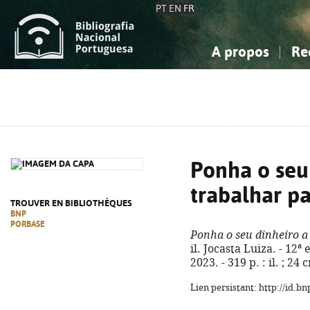
PT
EN
FR
A propos
Re
La Bibliographie Nationale
Simple
Connaissance, Information...
Connaissance, Information...
Avancée
Mes 
Sciences sociales...
Sciences sociales...
Arts, sport...
Arts, sport...
Ponha o seu
trabalhar pa
TROUVER EN BIBLIOTHÈQUES
BNP
PORBASE
Ponha o seu dinheiro a 
il. Jocasta Luiza. - 12ª
2023. - 319 p. : il. ; 2
Lien persistant: http://id.