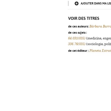
AJOUTER DANS MA LIS
VOIR DES TITRES
de ces auteurs:
Bárbara Barr
de ces sujets :
64.031(035)
(medicina, engenh
336.76(035)
(sociologia, polít
de cet éditeur :
Planeta Estra