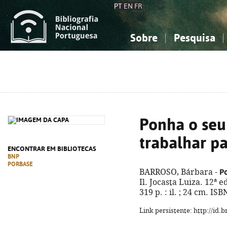
PT
EN
FR
Sobre
Pesquisa
Sobre a Bibliografia Nacional
Simples
Conhecimento, Informação...
Conhecimento, Informação...
Combinada
A
Ciências sociais...
Ciências sociais...
Arte, desporto...
Arte, desporto...
Ponha o seu
trabalhar pa
ENCONTRAR EM BIBLIOTECAS
BNP
PORBASE
Po
BARROSO, Bárbara -
Il. Jocasta Luiza. 12ª e
319 p. : il. ; 24 cm. I
Link persistente: http://id