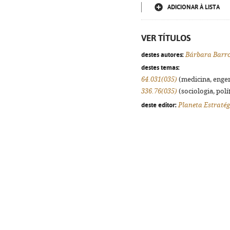
ADICIONAR À LISTA
VER TÍTULOS
destes autores:
Bárbara Barr
destes temas:
64.031(035)
(medicina, engenh
336.76(035)
(sociologia, polít
deste editor:
Planeta Estratég