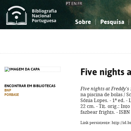
PT
EN
FR
Sobre
Pesquisa
Sobre a Bibliografia Nacional
Simples
Conhecimento, Informação...
Conhecimento, Informação...
Combinada
A
Ciências sociais...
Ciências sociais...
Arte, desporto...
Arte, desporto...
Five nights 
ENCONTRAR EM BIBLIOTECAS
Five nights at Freddy's
BNP
na piscina de bolas / S
PORBASE
Sónia Lopes. - 1ª ed. - 
22 cm. - Tít. orig.: Into
fazbear frights. - ISB
Link persistente: http://id