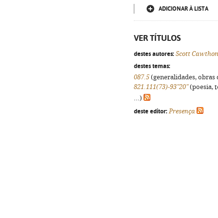
ADICIONAR À LISTA
VER TÍTULOS
destes autores:
Scott Cawtho
destes temas:
087.5
(generalidades, obras d
821.111(73)-93"20"
(poesia, 
...)
deste editor:
Presença