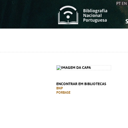
PT
EN
S
S
C
C
C
C
A
A
ENCONTRAR EM BIBLIOTECAS
BNP
PORBASE