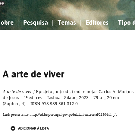
FR
Sobre
Pesquisa
Temas
Editores
Tipo 
obre a Bibliografia Nacional
imples
onhecimento, Informação...
onhecimento, Informação...
Combinada
A minha lista
Como utilizar
Filosofia, psicologia...
Filosofia, psicologia...
Perguntas frequente
iências sociais...
iências sociais...
Ciências exatas e naturais...
Ciências exatas e naturais...
rte, desporto...
rte, desporto...
Literatura, linguística...
Literatura, linguística...
A arte de viver
A arte de viver
/ Epicteto ; introd., trad. e notas Carlos A. Martins
de Jesus. - 4ª ed. rev. - Lisboa : Sílabo, 2023. - 79 p. ; 20 cm. -
(Sophia ; 4). - ISBN 978-989-561-312-0
Link persistente: http://id.bnportugal.gov.pt/bib/bibnacional/2150444
ADICIONAR À LISTA