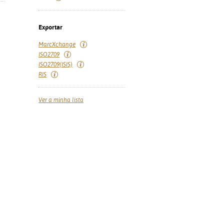
Exportar
MarcXchange
ISO2709
ISO2709(ISIS)
RIS
Ver a minha lista