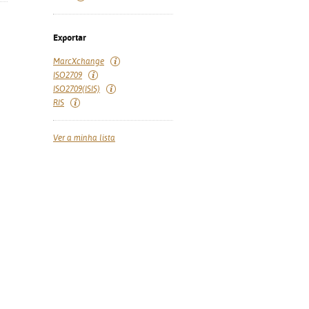
Exportar
MarcXchange
ISO2709
ISO2709(ISIS)
RIS
Ver a minha lista