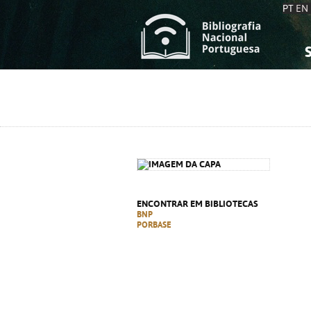
PT
EN
S
S
C
C
C
C
A
A
ENCONTRAR EM BIBLIOTECAS
BNP
PORBASE