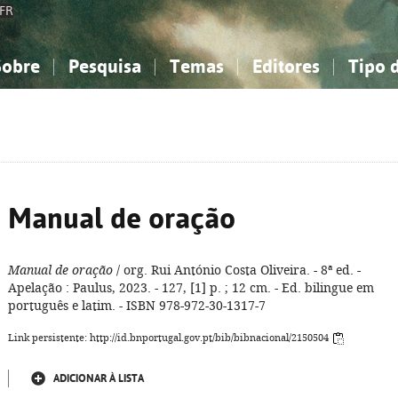
FR
Sobre
Pesquisa
Temas
Editores
Tipo 
obre a Bibliografia Nacional
imples
onhecimento, Informação...
onhecimento, Informação...
Combinada
A minha lista
Como utilizar
Filosofia, psicologia...
Filosofia, psicologia...
Perguntas frequente
iências sociais...
iências sociais...
Ciências exatas e naturais...
Ciências exatas e naturais...
rte, desporto...
rte, desporto...
Literatura, linguística...
Literatura, linguística...
Manual de oração
Manual de oração
/ org. Rui António Costa Oliveira. - 8ª ed. -
Apelação : Paulus, 2023. - 127, [1] p. ; 12 cm. - Ed. bilingue em
português e latim. - ISBN 978-972-30-1317-7
Link persistente: http://id.bnportugal.gov.pt/bib/bibnacional/2150504
ADICIONAR À LISTA