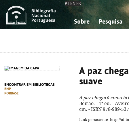
PT
EN
FR
Sobre
Pesquisa
Sobre a Bibliografia Nacional
Simples
Conhecimento, Informação...
Conhecimento, Informação...
Combinada
A
Ciências sociais...
Ciências sociais...
Arte, desporto...
Arte, desporto...
A paz chega
suave
ENCONTRAR EM BIBLIOTECAS
BNP
PORBASE
A paz chegará como br
Beirão. - 1ª ed. - Aveir
cm. - ISBN 978-989-537
Link persistente: http://id