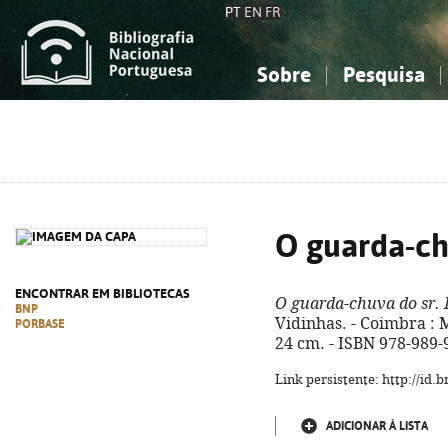
PT
EN
FR
Sobre
Pesquisa
Sobre a Bibliografia Nacional
Simples
Conhecimento, Informação...
Conhecimento, Informação...
Combinada
A
Ciências sociais...
Ciências sociais...
Arte, desporto...
Arte, desporto...
O guarda-ch
ENCONTRAR EM BIBLIOTECAS
O guarda-chuva do sr. 
BNP
Vidinhas. - Coimbra : Mi
PORBASE
24 cm. - ISBN 978-989-
Link persistente: http://id
ADICIONAR À LISTA