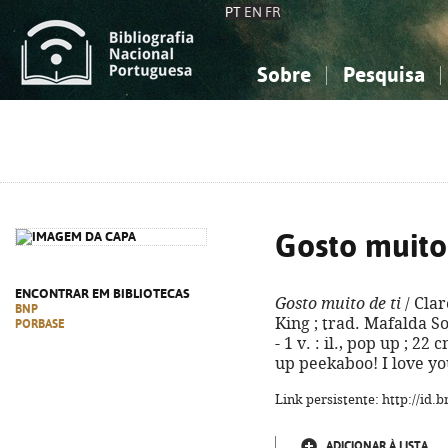
PT
EN
FR
Sobre
Pesquisa
Sobre a Bibliografia Nacional
Simples
Conhecimento, Informação...
Conhecimento, Informação...
Combinada
A
Ciências sociais...
Ciências sociais...
Arte, desporto...
Arte, desporto...
Gosto muito 
ENCONTRAR EM BIBLIOTECAS
Gosto muito de ti
/ Clar
BNP
King ; trad. Mafalda Sou
PORBASE
- 1 v. : il., pop up ; 22 
up peekaboo! I love yo
Link persistente: http://id
ADICIONAR À LISTA