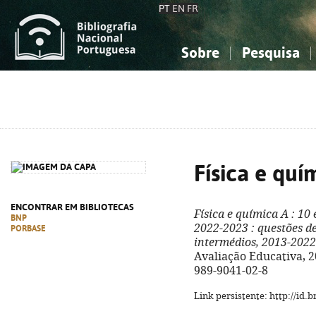
PT
EN
FR
Sobre
Pesquisa
Sobre a Bibliografia Nacional
Simples
Conhecimento, Informação...
Conhecimento, Informação...
Combinada
A
Ciências sociais...
Ciências sociais...
Arte, desporto...
Arte, desporto...
Física e quí
ENCONTRAR EM BIBLIOTECAS
Física e química A
: 10 
BNP
2022-2023
: questões d
PORBASE
intermédios, 2013-2022
Avaliação Educativa, 202
989-9041-02-8
Link persistente: http://id