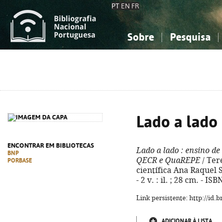
PT
EN
FR
Sobre
Pesquisa
Sobre a Bibliografia Nacional
Simples
Conhecimento, Informação...
Conhecimento, Informação...
Combinada
A
Ciências sociais...
Ciências sociais...
Arte, desporto...
Arte, desporto...
Lado a lado
ENCONTRAR EM BIBLIOTECAS
Lado a lado
: ensino de
BNP
QECR e QuaREPE
/ Tere
PORBASE
científica Ana Raquel S
- 2 v. : il. ; 28 cm. - I
Link persistente: http://id
ADICIONAR À LISTA