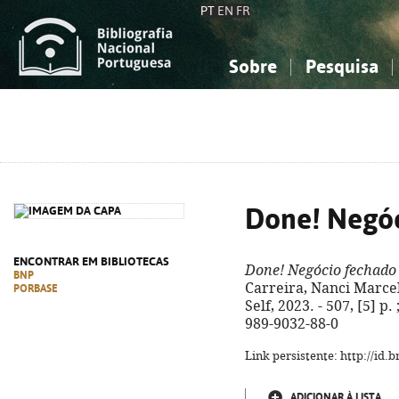
PT
EN
FR
Sobre
Pesquisa
Sobre a Bibliografia Nacional
Simples
Conhecimento, Informação...
Conhecimento, Informação...
Combinada
A
Ciências sociais...
Ciências sociais...
Arte, desporto...
Arte, desporto...
Done! Negó
ENCONTRAR EM BIBLIOTECAS
Done! Negócio fechado
BNP
Carreira, Nanci Marceli
PORBASE
Self, 2023. - 507, [5] p.
989-9032-88-0
Link persistente: http://id
ADICIONAR À LISTA