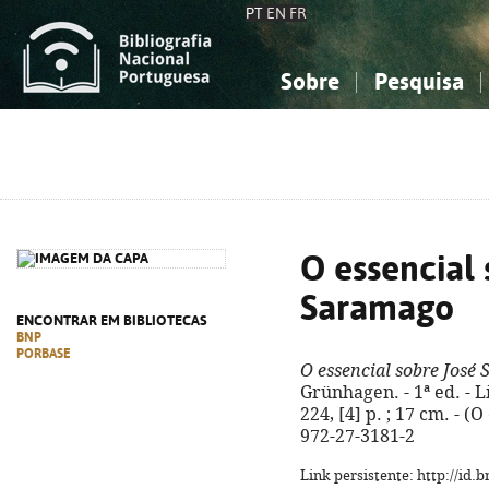
PT
EN
FR
Sobre
Pesquisa
Sobre a Bibliografia Nacional
Simples
Conhecimento, Informação...
Conhecimento, Informação...
Combinada
A
Ciências sociais...
Ciências sociais...
Arte, desporto...
Arte, desporto...
O essencial 
Saramago
ENCONTRAR EM BIBLIOTECAS
BNP
PORBASE
O essencial sobre José
Grünhagen. - 1ª ed. - L
224, [4] p. ; 17 cm. - (
972-27-3181-2
Link persistente: http://id