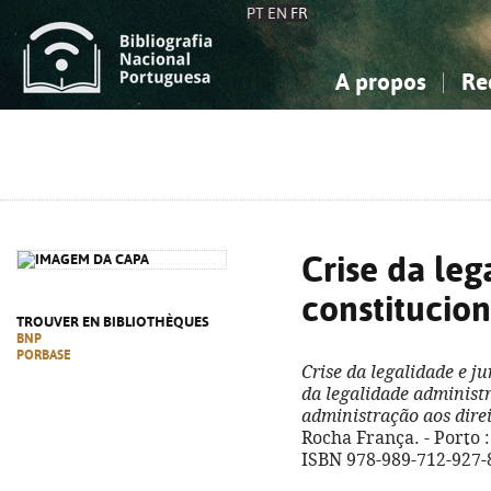
PT
EN
FR
A propos
Re
La Bibliographie Nationale
Simple
Connaissance, Information...
Connaissance, Information...
Avancée
Mes 
Sciences sociales...
Sciences sociales...
Arts, sport...
Arts, sport...
Crise da leg
constitucion
TROUVER EN BIBLIOTHÈQUES
BNP
PORBASE
Crise da legalidade e j
da legalidade administr
administração aos dire
Rocha França. - Porto : 
ISBN 978-989-712-927-