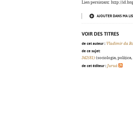
Lien persistant: http://id.
AJOUTER DANS MA LIS
VOIR DES TITRES
de cet auteur :
Vladimir da R
de ce sujet:
342(81)
(sociologia, política,
de cet éditeur :
Juruá