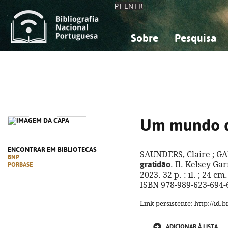
PT
EN
FR
Sobre
Pesquisa
Sobre a Bibliografia Nacional
Simples
Conhecimento, Informação...
Conhecimento, Informação...
Combinada
A
Ciências sociais...
Ciências sociais...
Arte, desporto...
Arte, desporto...
Um mundo d
ENCONTRAR EM BIBLIOTECAS
SAUNDERS, Claire ; GA
BNP
gratidão
. Il. Kelsey Gar
PORBASE
2023. 32 p. : il. ; 24 cm
ISBN 978-989-623-694-
Link persistente: http://id
ADICIONAR À LISTA