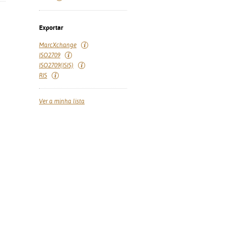
Exportar
MarcXchange
ISO2709
ISO2709(ISIS)
RIS
Ver a minha lista