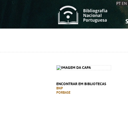
PT
EN
S
S
C
C
C
C
A
A
ENCONTRAR EM BIBLIOTECAS
BNP
PORBASE