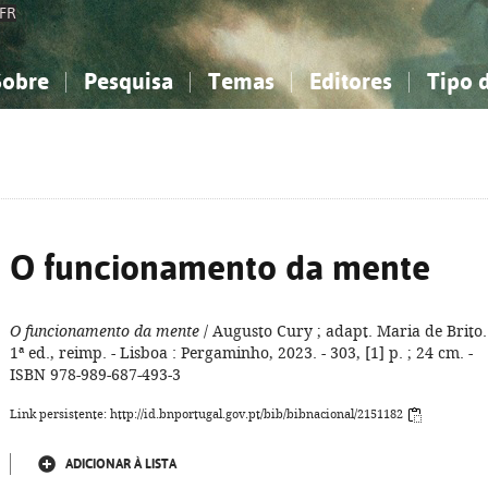
FR
Sobre
Pesquisa
Temas
Editores
Tipo 
obre a Bibliografia Nacional
imples
onhecimento, Informação...
onhecimento, Informação...
Combinada
A minha lista
Como utilizar
Filosofia, psicologia...
Filosofia, psicologia...
Perguntas frequente
iências sociais...
iências sociais...
Ciências exatas e naturais...
Ciências exatas e naturais...
rte, desporto...
rte, desporto...
Literatura, linguística...
Literatura, linguística...
O funcionamento da mente
O funcionamento da mente
/ Augusto Cury ; adapt. Maria de Brito.
1ª ed., reimp. - Lisboa : Pergaminho, 2023. - 303, [1] p. ; 24 cm. -
ISBN 978-989-687-493-3
Link persistente: http://id.bnportugal.gov.pt/bib/bibnacional/2151182
ADICIONAR À LISTA