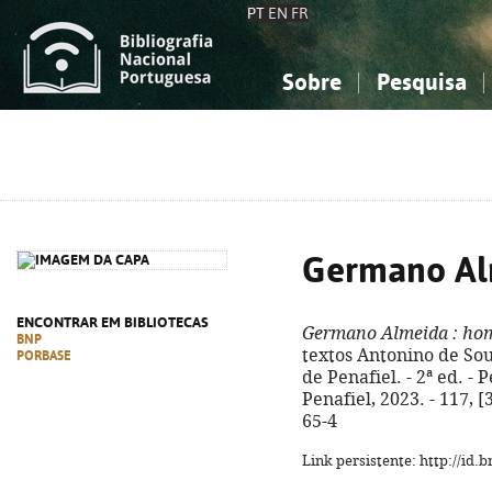
PT
EN
FR
Sobre
Pesquisa
Sobre a Bibliografia Nacional
Simples
Conhecimento, Informação...
Conhecimento, Informação...
Combinada
A
Ciências sociais...
Ciências sociais...
Arte, desporto...
Arte, desporto...
Germano Al
ENCONTRAR EM BIBLIOTECAS
Germano Almeida
: ho
BNP
textos Antonino de Sous
PORBASE
de Penafiel. - 2ª ed. -
Penafiel, 2023. - 117, [3
65-4
Link persistente: http://id