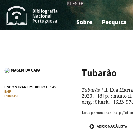
PT
EN
FR
Sobre
Pesquisa
Sobre a Bibliografia Nacional
Simples
Conhecimento, Informação...
Conhecimento, Informação...
Combinada
A
Ciências sociais...
Ciências sociais...
Arte, desporto...
Arte, desporto...
Tubarão
ENCONTRAR EM BIBLIOTECAS
Tubarão
/ il. Eva Maria
BNP
2023. - [8] p. : muito il
PORBASE
orig.: Shark. - ISBN 9
Link persistente: http://id
ADICIONAR À LISTA