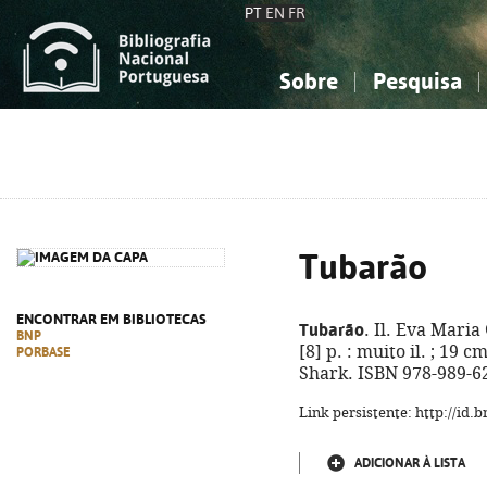
PT
EN
FR
Sobre
Pesquisa
Sobre a Bibliografia Nacional
Simples
Conhecimento, Informação...
Conhecimento, Informação...
Combinada
A
Ciências sociais...
Ciências sociais...
Arte, desporto...
Arte, desporto...
Tubarão
ENCONTRAR EM BIBLIOTECAS
Tubarão
. Il. Eva Maria
BNP
[8] p. : muito il. ; 19 
PORBASE
Shark. ISBN 978-989-6
Link persistente: http://id
ADICIONAR À LISTA