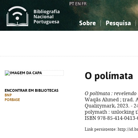
PT
EN
FR
Sobre
Pesquisa
Sobre a Bibliografia Nacional
Simples
Conhecimento, Informação...
Conhecimento, Informação...
Combinada
A
Ciências sociais...
Ciências sociais...
Arte, desporto...
Arte, desporto...
O polímata
ENCONTRAR EM BIBLIOTECAS
O polímata
: revelendo
BNP
Waqãs Ahmed ; trad. Ad
PORBASE
Qualitymark, 2023. - 249
polymath : unlocking t
ISBN 978-85-414-0413-
Link persistente: http://id