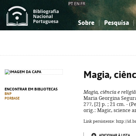
PT
EN
FR
Sobre
Pesquisa
Sobre a Bibliografia Nacional
Simples
Conhecimento, Informação...
Conhecimento, Informação...
Combinada
A
Ciências sociais...
Ciências sociais...
Arte, desporto...
Arte, desporto...
Magia, ciênc
ENCONTRAR EM BIBLIOTECAS
Magia, ciência e religi
BNP
Maria Georgina Segurad
PORBASE
277, [2] p. ; 21 cm. - (
orig.: Magic, science a
Link persistente: http://id
ADICIONAR À LISTA