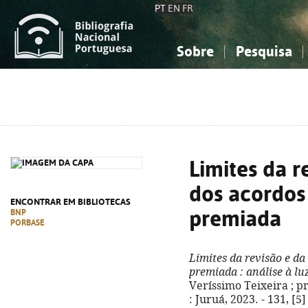
PT
EN
FR
Sobre
Pesquisa
Sobre a Bibliografia Nacional
Simples
Conhecimento, Informação...
Conhecimento, Informação...
Combinada
A
Ciências sociais...
Ciências sociais...
Arte, desporto...
Arte, desporto...
Limites da r
dos acordos
ENCONTRAR EM BIBLIOTECAS
premiada
BNP
PORBASE
Limites da revisão e da
premiada
: análise à lu
Veríssimo Teixeira ; p
: Juruá, 2023. - 131, [5