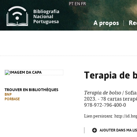
PT
EN
FR
A propos
Re
La Bibliographie Nationale
Simple
Connaissance, Information...
Connaissance, Information...
Avancée
Mes 
Sciences sociales...
Sciences sociales...
Arts, sport...
Arts, sport...
Terapia de 
TROUVER EN BIBLIOTHÈQUES
Terapia de bolso
/ Sofia
BNP
2023. - 78 cartas terapê
PORBASE
978-972-796-400-0
Lien persistant: http://id.
AJOUTER DANS MA LIS