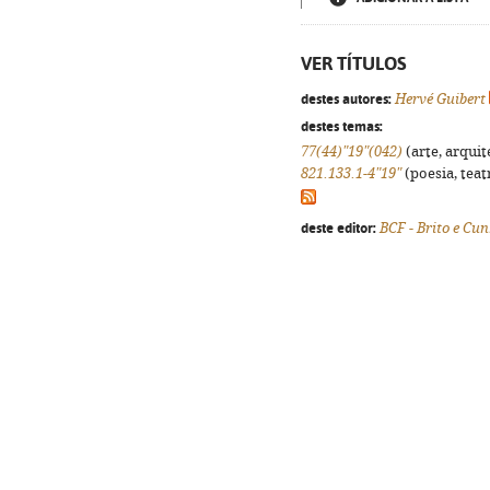
VER TÍTULOS
destes autores:
Hervé Guibert
destes temas:
77(44)"19"(042)
(arte, arquit
821.133.1-4"19"
(poesia, teat
deste editor:
BCF - Brito e Cu