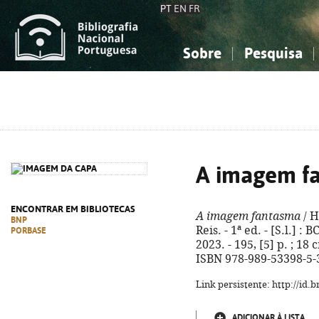
PT
EN
FR
Sobre
Pesquisa
Sobre a Bibliografia Nacional
Simples
Conhecimento, Informação...
Conhecimento, Informação...
Combinada
A
Ciências sociais...
Ciências sociais...
Arte, desporto...
Arte, desporto...
A imagem f
ENCONTRAR EM BIBLIOTECAS
A imagem fantasma
/ H
BNP
Reis. - 1ª ed. - [S.l.] :
PORBASE
2023. - 195, [5] p. ; 18 
ISBN 978-989-53398-5-
Link persistente: http://id
ADICIONAR À LISTA