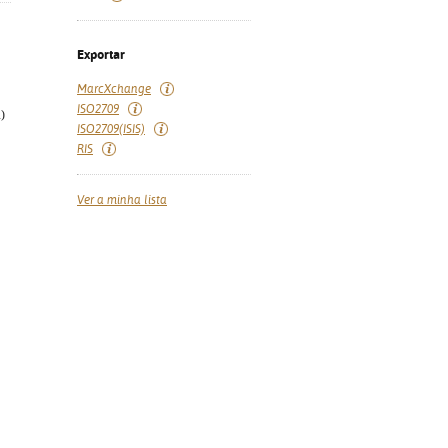
Exportar
MarcXchange
ISO2709
)
ISO2709(ISIS)
RIS
Ver a minha lista