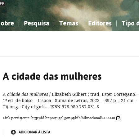
FR
Sobre
Pesquisa
Temas
Editores
Tipo 
obre a Bibliografia Nacional
imples
onhecimento, Informação...
onhecimento, Informação...
Combinada
A minha lista
Como utilizar
Filosofia, psicologia...
Filosofia, psicologia...
Perguntas frequente
iências sociais...
iências sociais...
Ciências exatas e naturais...
Ciências exatas e naturais...
rte, desporto...
rte, desporto...
Literatura, linguística...
Literatura, linguística...
A cidade das mulheres
A cidade das mulheres
/ Elizabeth Gilbert ; trad. Ester Cortegano. -
1ª ed. de bolso. - Lisboa : Suma de Letras, 2023. - 397 p. ; 21 cm. -
Tít orig.: City of girls. - ISBN 978-989-787-031-6
Link persistente: http://id.bnportugal.gov.pt/bib/bibnacional/2153330
ADICIONAR À LISTA