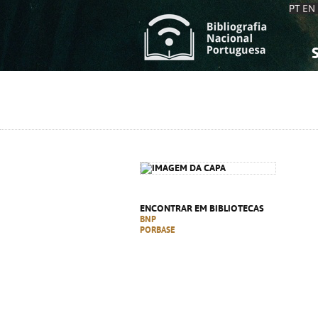
PT
EN
S
S
C
C
C
C
A
A
ENCONTRAR EM BIBLIOTECAS
BNP
PORBASE