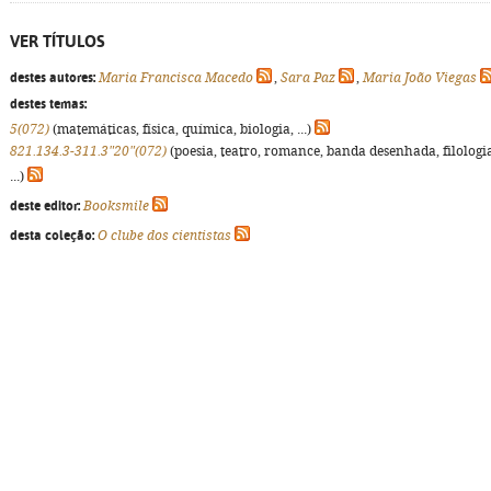
VER TÍTULOS
destes autores:
Maria Francisca Macedo
,
Sara Paz
,
Maria João Viegas
destes temas:
5(072)
(matemáticas, física, química, biologia, ...)
821.134.3-311.3"20"(072)
(poesia, teatro, romance, banda desenhada, filologi
...)
deste editor:
Booksmile
desta coleção:
O clube dos cientistas