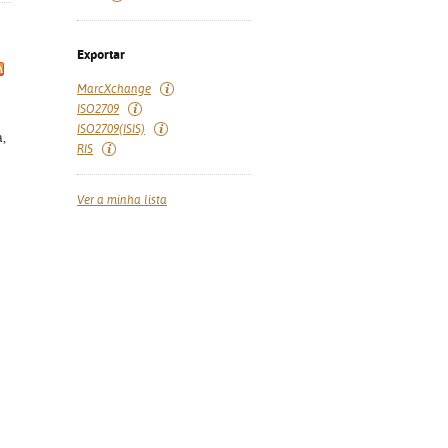
Exportar
MarcXchange
ISO2709
ISO2709(ISIS)
a,
RIS
Ver a minha lista