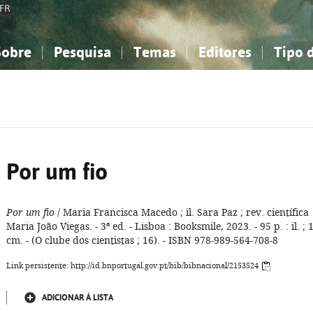
FR
Sobre
Pesquisa
Temas
Editores
Tipo 
obre a Bibliografia Nacional
imples
onhecimento, Informação...
onhecimento, Informação...
Combinada
A minha lista
Como utilizar
Filosofia, psicologia...
Filosofia, psicologia...
Perguntas frequente
iências sociais...
iências sociais...
Ciências exatas e naturais...
Ciências exatas e naturais...
rte, desporto...
rte, desporto...
Literatura, linguística...
Literatura, linguística...
Por um fio
Por um fio
/ Maria Francisca Macedo ; il. Sara Paz ; rev. científica
Maria João Viegas. - 3ª ed. - Lisboa : Booksmile, 2023. - 95 p. : il. ; 
cm. - (O clube dos cientistas ; 16). - ISBN 978-989-564-708-8
Link persistente: http://id.bnportugal.gov.pt/bib/bibnacional/2153524
ADICIONAR À LISTA