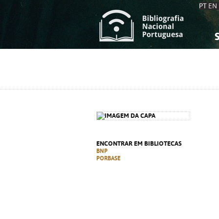
PT
EN
S
S
C
C
C
C
A
A
ENCONTRAR EM BIBLIOTECAS
BNP
PORBASE