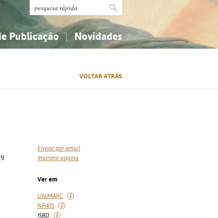
de Publicação
Novidades
s
Religião...
Religião...
VOLTAR ATRÁS
Ciências aplicadas...
Ciências aplicadas...
História, geografia, biografias...
História, geografia, biografias...
Enviar por email
19
Imprimir página
Ver em
UNIMARC
NP405
ISBD