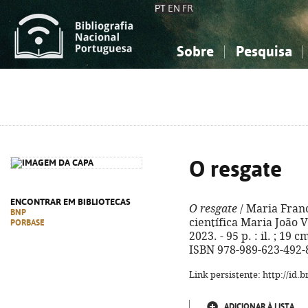
PT
EN
FR
Sobre
Pesquisa
Sobre a Bibliografia Nacional
Simples
Conhecimento, Informação...
Conhecimento, Informação...
Combinada
A
Ciências sociais...
Ciências sociais...
Arte, desporto...
Arte, desporto...
O resgate
ENCONTRAR EM BIBLIOTECAS
O resgate
/ Maria Franc
BNP
científica Maria João Vi
PORBASE
2023. - 95 p. : il. ; 19 c
ISBN 978-989-623-492-
Link persistente: http://id
ADICIONAR À LISTA