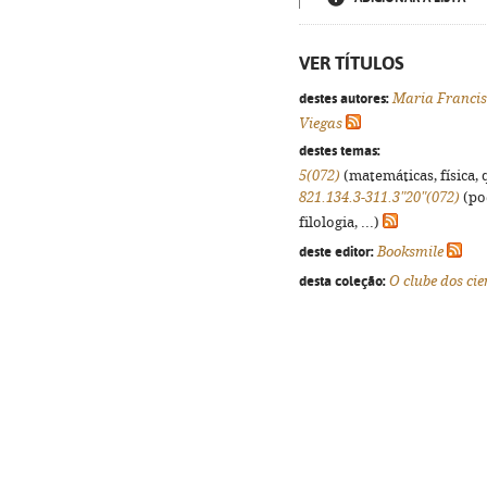
VER TÍTULOS
destes autores:
Maria Franci
Viegas
destes temas:
5(072)
(matemáticas, física, q
821.134.3-311.3"20"(072)
(po
filologia, ...)
deste editor:
Booksmile
desta coleção:
O clube dos cie