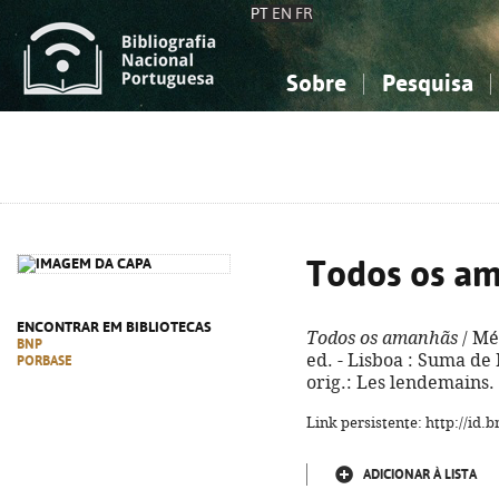
PT
EN
FR
Sobre
Pesquisa
Sobre a Bibliografia Nacional
Simples
Conhecimento, Informação...
Conhecimento, Informação...
Combinada
A
Ciências sociais...
Ciências sociais...
Arte, desporto...
Arte, desporto...
Todos os a
ENCONTRAR EM BIBLIOTECAS
Todos os amanhãs
/ Mél
BNP
ed. - Lisboa : Suma de L
PORBASE
orig.: Les lendemains.
Link persistente: http://id
ADICIONAR À LISTA