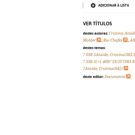
ADICIONAR À LISTA
VER TÍTULOS
destes autores:
Cristina Ataíd
Molder
,
Rui Chafes
,
Al
destes temas:
7.038.5Ataíde, Cristina(083.
7.038.5(=1:469)"19/20"(083.8
7Ataíde, Cristina(042)
deste editor:
Documenta