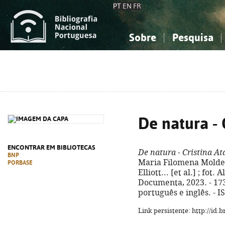
PT
EN
FR
Sobre
Pesquisa
Sobre a Bibliografia Nacional
Simples
Conhecimento, Informação...
Conhecimento, Informação...
Combinada
A
Ciências sociais...
Ciências sociais...
Arte, desporto...
Arte, desporto...
De natura - 
ENCONTRAR EM BIBLIOTECAS
De natura - Cristina At
BNP
Maria Filomena Molder
PORBASE
Elliott... [et al.] ; fot.
Documenta, 2023. - 173, 
português e inglês. - 
Link persistente: http://id