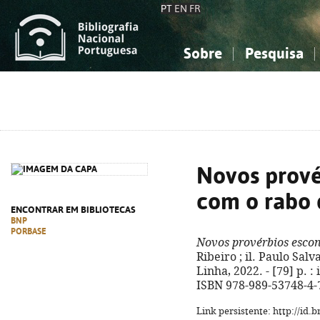
PT
EN
FR
Sobre
Pesquisa
Sobre a Bibliografia Nacional
Simples
Conhecimento, Informação...
Conhecimento, Informação...
Combinada
A
Ciências sociais...
Ciências sociais...
Arte, desporto...
Arte, desporto...
Novos prové
com o rabo 
ENCONTRAR EM BIBLIOTECAS
BNP
PORBASE
Novos provérbios escon
Ribeiro ; il. Paulo Salv
Linha, 2022. - [79] p. : 
ISBN 978-989-53748-4-
Link persistente: http://id