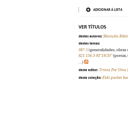
ADICIONAR À LISTA
VER TÍTULOS
destes autores:
Manuela Ribei
destes temas:
087.5
(generalidades, obras d
821.134.3-93"19/20"
(poesia, 
...)
deste editor:
Trinta Por Uma 
desta coleção:
Kids pocket bo