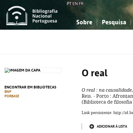
PT
EN
FR
Sobre
Pesquisa
Sobre a Bibliografia Nacional
Simples
Conhecimento, Informação...
Conhecimento, Informação...
Combinada
A
Ciências sociais...
Ciências sociais...
Arte, desporto...
Arte, desporto...
O real
ENCONTRAR EM BIBLIOTECAS
O real
: na causalidade,
BNP
Reis. - Porto : Afrontam
PORBASE
(Biblioteca de filosofia
Link persistente: http://id
ADICIONAR À LISTA